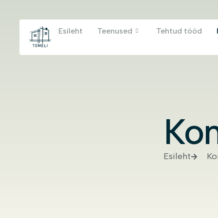
Esileht
Teenused
Tehtud tööd
Kon
Esileht
Ko