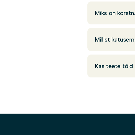
Miks on korstna
Millist katusema
Kas teete töid 