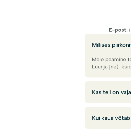
E-post:
Millises piirko
Meie peamine te
Luunja jne), kui
Kas teil on vaj
Kui kaua võtab