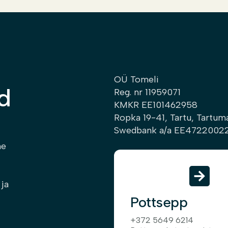
OÜ Tomeli
d
Reg. nr 11959071
KMKR EE101462958
Ropka 19-41, Tartu, Tartum
Swedbank a/a EE4722002
me
 ja
Pottsepp
+372 5649 6214