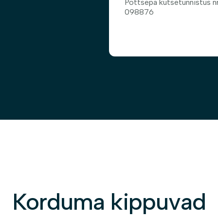
Pottsepa kutsetunnistus nr
098876
Korduma kippuvad