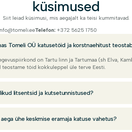
küsimused
Siit leiad küsimusi, mis aegajalt ka teisi kummitavad.
info@tomeli.ee
Telefon:
+372 5625 1750
nnas Tomeli OÜ katusetöid ja korstnaehitust teosta
gevuspiirkond on Tartu linn ja Tartumaa (sh Elva, Kam
d teostame töid kokkuleppel üle terve Eesti.
alikud litsentsid ja kutsetunnistused?
 aega ühe keskmise eramaja katuse vahetus?