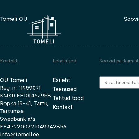
Tomeli OÜ
Soovi
Kontakt
Leheküljed
Soovid pakkumis
OÜ Tomeli
Esileht
Reg. nr 11959071
Teenused
KMKR EE101462958
Tehtud tööd
Ropka 19-41, Tartu,
Kontakt
Tartumaa
Swedbank a/a
EE472200221049942856
info@tomeli.ee