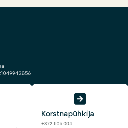
aa
21049942856
Korstnapühkija
+372 505 004