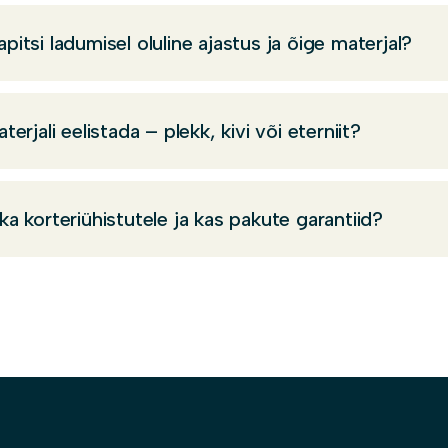
pitsi ladumisel oluline ajastus ja õige materjal?
terjali eelistada – plekk, kivi või eterniit?
ka korteriühistutele ja kas pakute garantiid?