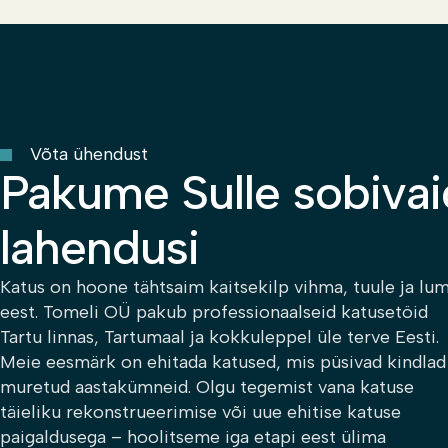
Võta ühendust
Pakume Sulle sobivai
lahendusi
Katus on hoone tähtsaim kaitsekilp vihma, tuule ja lu
eest. Tomeli OÜ pakub professionaalseid katusetöid
Tartu linnas, Tartumaal ja kokkuleppel üle terve Eesti.
Meie eesmärk on ehitada katused, mis püsivad kindlad
muretud aastakümneid. Olgu tegemist vana katuse
täieliku rekonstrueerimise või uue ehitise katuse
paigaldusega – hoolitseme iga etapi eest ülima